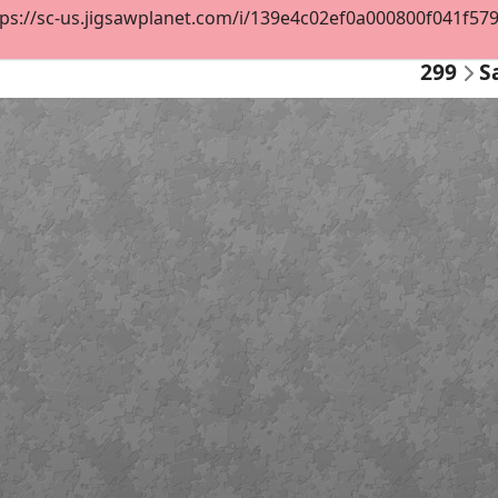
ps://sc-us.jigsawplanet.com/i/139e4c02ef0a000800f041f57988
299
S