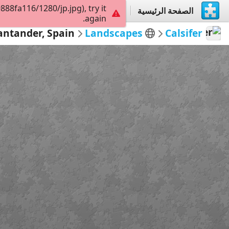
8fa116/1280/jp.jpg), try it
الصفحة الرئيسية
إستكشاف
إنشاء
again.
antander, Spain
Landscapes
Calsifer