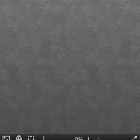
0%
|
--:--