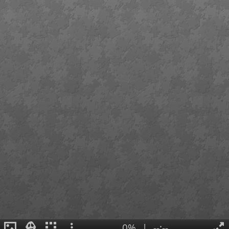
0%
|
--:--