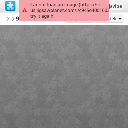
Cannot load an image (https://sc-
Registruj se
Prijavi se
us.jigsawplanet.com/i/c945e4001603dc05006
try it again.
nbukids
9ce286fcd43663aed5ac5a69f9bs kartiny 
NBUshka
Igraj kao
Podeli