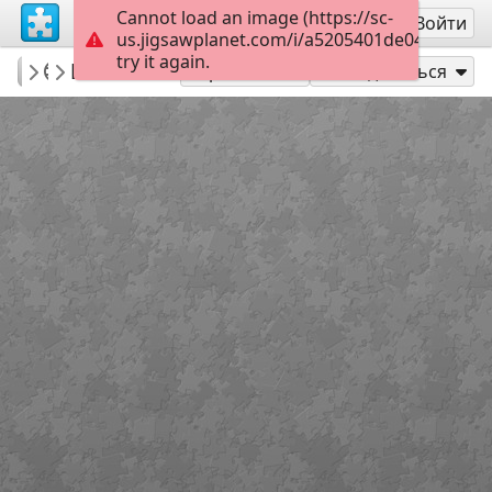
Cannot load an image (https://sc-
Регистрация
Войти
us.jigsawplanet.com/i/a5205401de040008005
try it again.
AnnPerd123321
Puzzle 2
Puzzle dla taty
15
Играть как
Поделиться