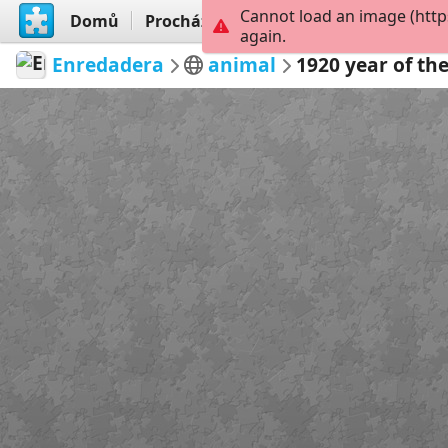
Cannot load an image (http
Domů
Procházet
Vytvořit
again.
Enredadera
animal
1920 year of the