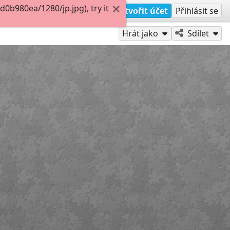
b980ea/1280/jp.jpg), try it
Vytvořit účet
Přihlásit se
Hrát jako
Sdílet