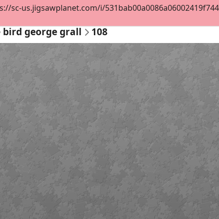
s://sc-us.jigsawplanet.com/i/531bab00a0086a06002419f744d0
 bird george grall
108