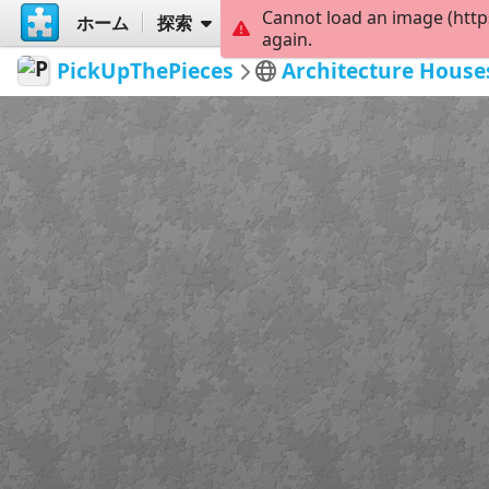
Cannot load an image (http
ホーム
探索
作成
again.
PickUpThePieces
Architecture House