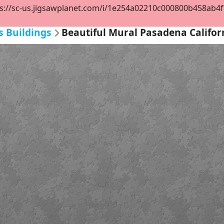
s://sc-us.jigsawplanet.com/i/1e254a02210c000800b458ab4f9f
s Buildings
Beautiful Mural Pasadena Califor