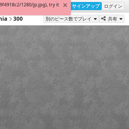
4918c2/1280/jp.jpg), try it
サインアップ
ログイン
nia
300
別のピース数でプレイ
共有