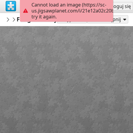
Cannot load an image (https://sc-
Załóż konto
Zaloguj się
us.jigsawplanet.com/i/21e12a02c20b0008000
try it again.
BionicBasil
Fudge's Floofy Gingerlicious Selfie ©Bio
...
Graj jako
Udostępnij