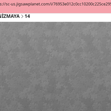
s://sc-us.jigsawplanet.com/i/76953e012c0cc10200c225ce2954
NİZMAYA
14