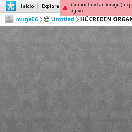
Cannot load an image (http
Inicio
Explorar
Crear
again.
muge06
Untitled
HÜCREDEN ORGA