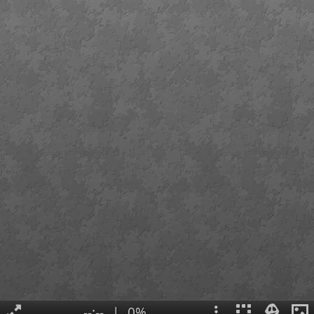
--:--
|
0%