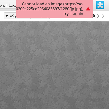
Cannot load an image (https://sc-
تسجيل الاشتراك
تسجيل الدخ
012c0cc10200c225ce2954083897/1280/jp.jpg),
try it again.
14
HÜCREDEN ORGANİZMAYA
Untitled
muge06
إلعب بـ
مشاركة