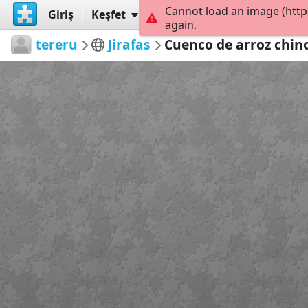
Cannot load an image (http
Giriş
Keşfet
Oluştur
again.
tereru
Jirafas
Cuenco de arroz chin