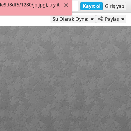
9d8df5/1280/jp.jpg), try it
Kayıt ol
Giriş yap
Şu Olarak Oyna:
Paylaş