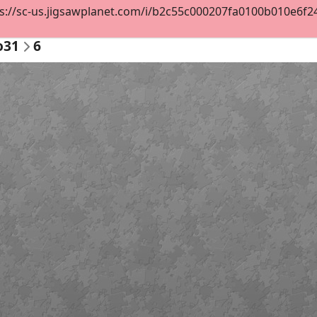
s://sc-us.jigsawplanet.com/i/b2c55c000207fa0100b010e6f24e
o31
6