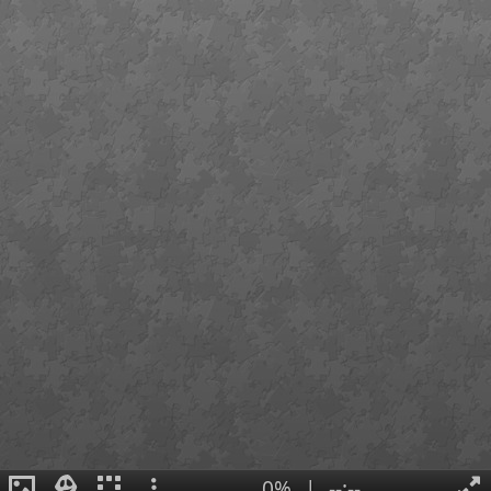
0%
|
--:--