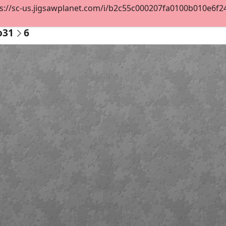
s://sc-us.jigsawplanet.com/i/b2c55c000207fa0100b010e6f24e
o31
6