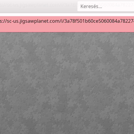
s://sc-us.jigsawplanet.com/i/3a78f501b60ce5060084a78227433
eln
3500114 Bild 07
35