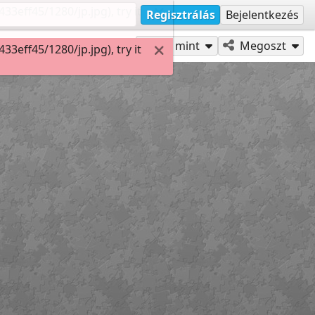
eff45/1280/jp.jpg), try it
Regisztrálás
Bejelentkezés
Játszd mint
Megoszt