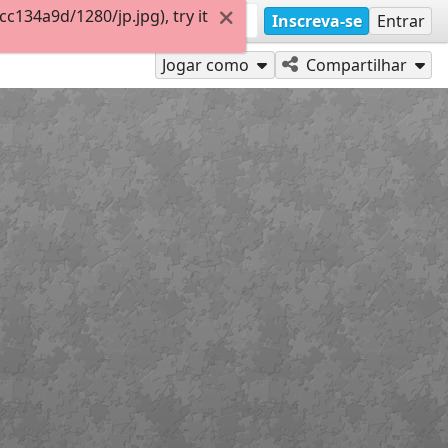
134a9d/1280/jp.jpg), try it
Inscreva-se
Entrar
Jogar como
Compartilhar