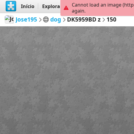
Cannot load an image (http
Início
Explorar
Criar
again.
Jose195
dog
DK5959BD z
150