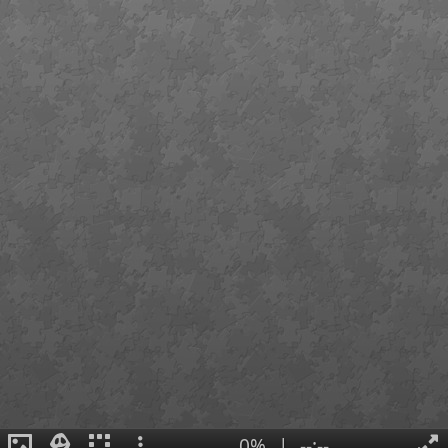
0%
|
--:--