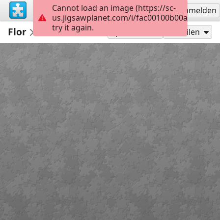
Cannot load an image (https://sc-
Registrieren
Anmelden
us.jigsawplanet.com/i/fac00100b00a0004001
try it again.
Flor
12
Spielen als
Teilen