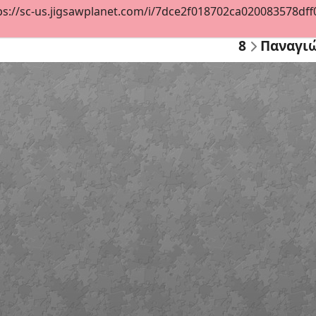
ps://sc-us.jigsawplanet.com/i/7dce2f018702ca020083578dff07
8
Παναγι