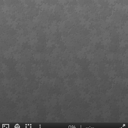
0%
|
--:--