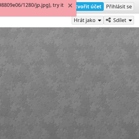
809e06/1280/jp.jpg), try it
Vytvořit účet
Přihlásit se
Hrát jako
Sdílet