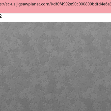
s://sc-us.jigsawplanet.com/i/df0f4902e90c000800bdfd4e6e98
2