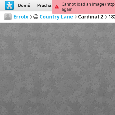
Cannot load an image (http
Domů
Procházet
Vytvořit
again.
Errolx
Country Lane
Cardinal 2
18