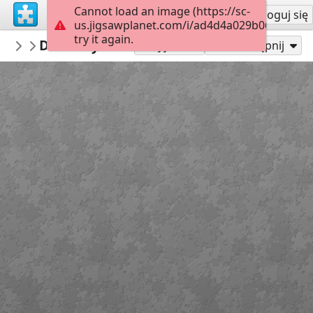
Cannot load an image (https://sc-
Załóż konto
Zaloguj się
us.jigsawplanet.com/i/ad4d4a029b0600080055
try it again.
PickUpThePieces
Doorway Burano, Italy
Architecture Houses Buildings
300
Graj jako
Udostępnij