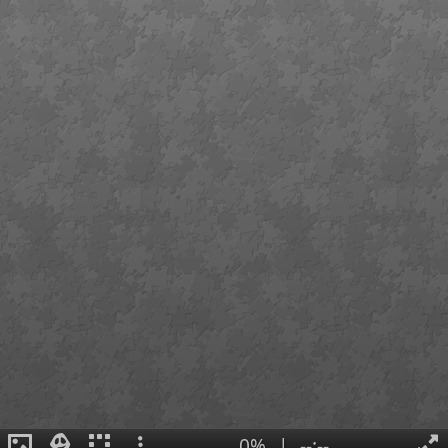
0%
|
--:--