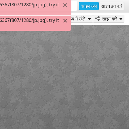
67f807/1280/jp.jpg), try it
साइन अप
साइन इन करें
के रूप में खेलें
साझा करें
67f807/1280/jp.jpg), try it