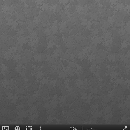
0%
|
--:--