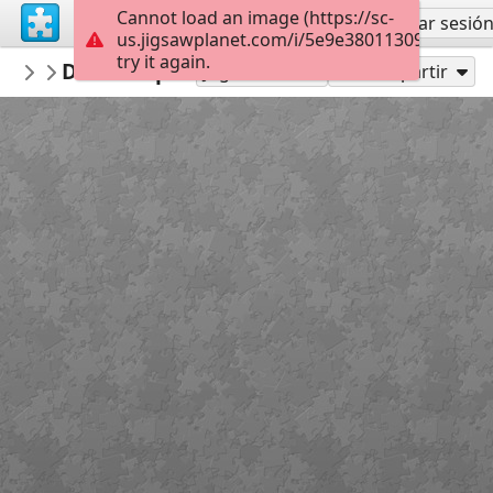
Cannot load an image (https://sc-
Regístrate
Iniciar sesió
us.jigsawplanet.com/i/5e9e38011309ac0600ce
try it again.
vychodoceskemuzeum
Dřevěné puzzle, 80. léta 20. století
puzzle
12
Jugar como
Compartir