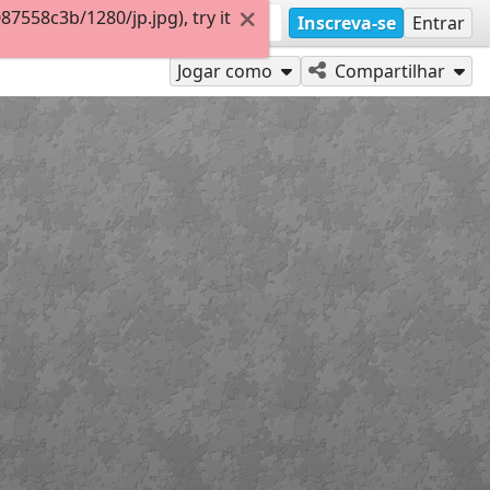
558c3b/1280/jp.jpg), try it
Inscreva-se
Entrar
Jogar como
Compartilhar