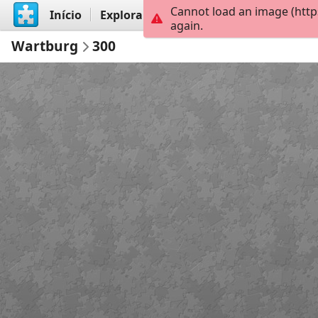
Cannot load an image (http
Início
Explorar
Criar
again.
Wartburg
300