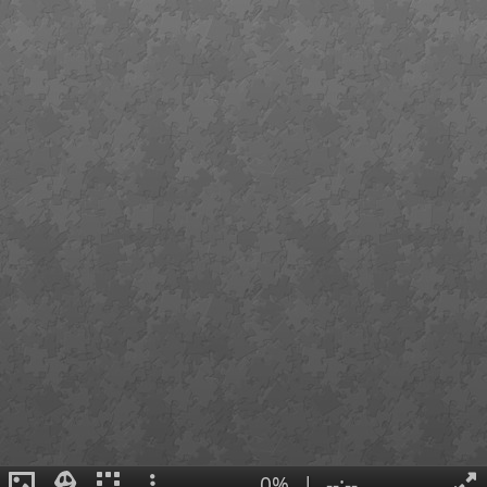
0%
|
--:--