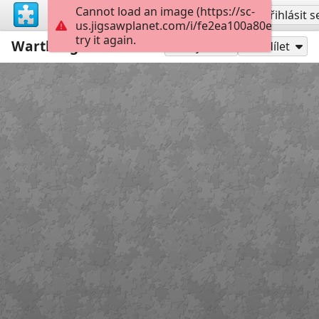
Cannot load an image (https://sc-
Vytvořit účet
Přihlásit s
us.jigsawplanet.com/i/fe2ea100a80e5304007
try it again.
Wartburg
300
Hrát jako
Sdílet