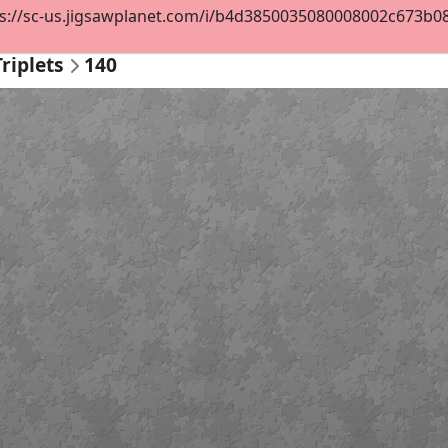
s://sc-us.jigsawplanet.com/i/b4d3850035080008002c673b08bc
Triplets
140