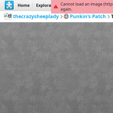
Cannot load an image (http
Home
Explorar
Criar
again.
thecrazysheeplady
Punkin's Patch