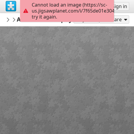
Cannot load an image (https://sc-
Sign up
Sign in
us.jigsawplanet.com/i/7f65de01e304f90400c
try it again.
nbukids
Алея кованих фігур. Рівне
Подорож містами України
18
Play As
Share