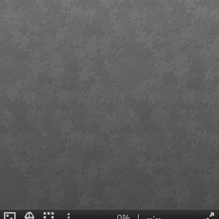
0%
|
--:--