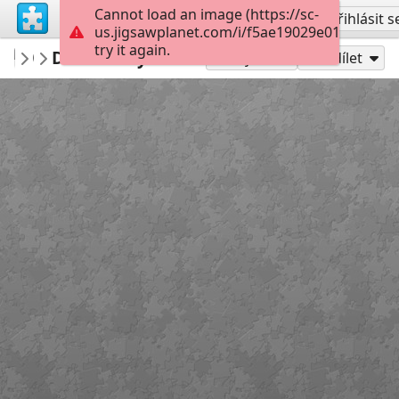
Cannot load an image (https://sc-
Vytvořit účet
Přihlásit s
us.jigsawplanet.com/i/f5ae19029e01000800b
try it again.
BigBlend
Duluth city hall
Travel
252
Hrát jako
Sdílet