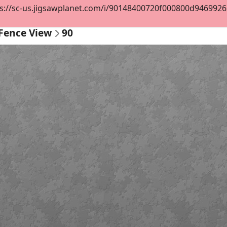
s://sc-us.jigsawplanet.com/i/90148400720f000800d946992626f
Fence View
90