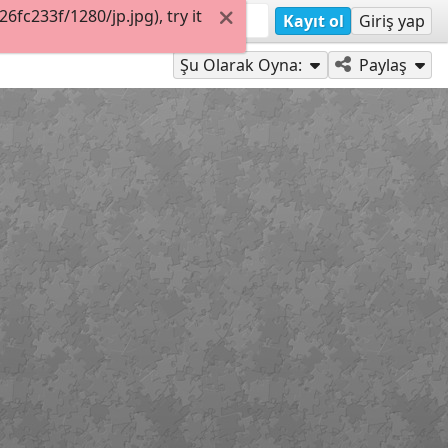
c233f/1280/jp.jpg), try it
Kayıt ol
Giriş yap
Şu Olarak Oyna:
Paylaş