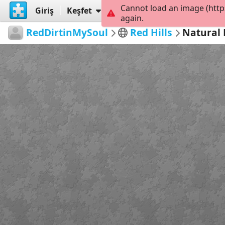
Cannot load an image (http
Giriş
Keşfet
Oluştur
again.
RedDirtinMySoul
Red Hills
Natural 