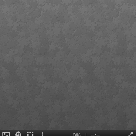
0%
|
--:--