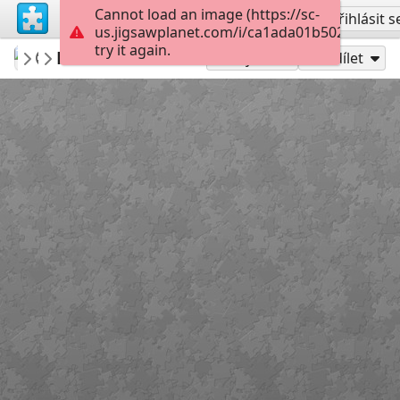
Cannot load an image (https://sc-
Vytvořit účet
Přihlásit s
us.jigsawplanet.com/i/ca1ada01b502cb0600c
try it again.
babazoom
Meher Baba 14
Meher Baba
60
Hrát jako
Sdílet