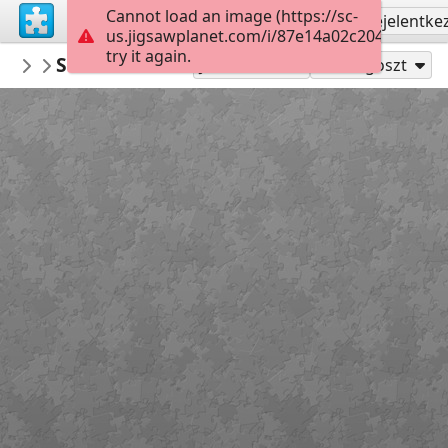
Cannot load an image (https://sc-
Regisztrálás
Bejelentke
us.jigsawplanet.com/i/87e14a02c204200300d
try it again.
macayran
Shutterstock 2385893057
train
99
Játszd mint
Megoszt