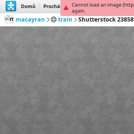
Cannot load an image (http
Domů
Procházet
Vytvořit
again.
macayran
train
Shutterstock 2385