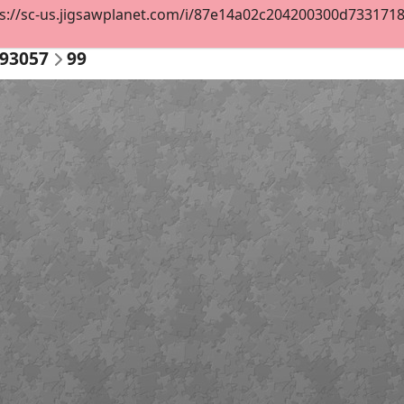
s://sc-us.jigsawplanet.com/i/87e14a02c204200300d7331718ec
893057
99