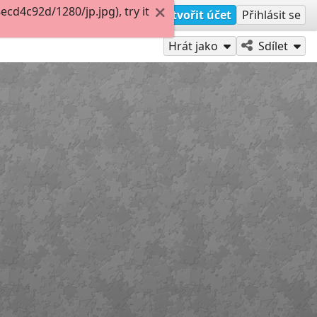
d4c92d/1280/jp.jpg), try it
Vytvořit účet
Přihlásit se
Hrát jako
Sdílet