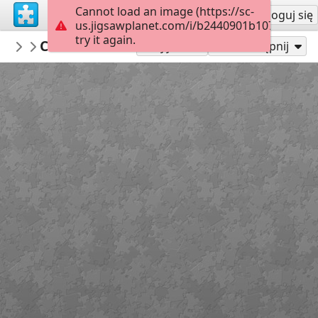
Cannot load an image (https://sc-
Załóż konto
Zaloguj się
us.jigsawplanet.com/i/b2440901b1070008001
try it again.
yetidescavernes
Cave des Moineaux 01
...
152
Graj jako
Udostępnij