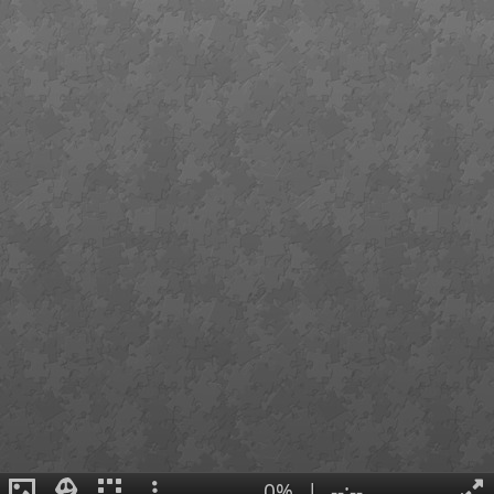
0%
|
--:--