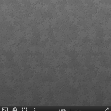
0%
|
--:--