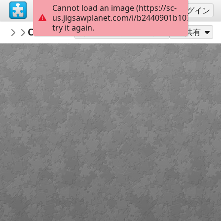
Cannot load an image (https://sc-
サインアップ
ログイン
us.jigsawplanet.com/i/b2440901b1070008001
try it again.
yetidescavernes
Cave des Moineaux 01
...
152
別のピース数でプレイ
共有