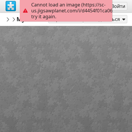
Cannot load an image (https://sc-
Регистрация
Войти
us.jigsawplanet.com/i/d4454f01ca060008007
try it again.
PogorelovTales
Музична качечка
Казкові пазли
35
Играть как
Поделиться