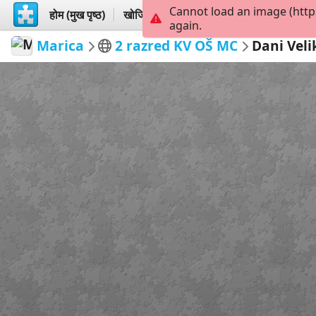
Cannot load an image (http
होम (मुख पृष्ठ)
खोजिये
बनायें
again.
Marica
2 razred KV OŠ MC
Dani Veli