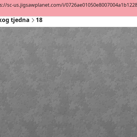
s://sc-us.jigsawplanet.com/i/0726ae01050e8007004a1b122892
kog tjedna
18