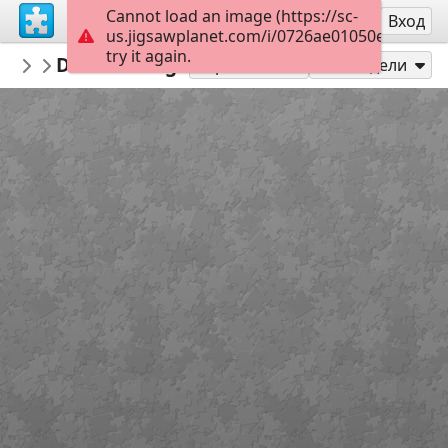
Cannot load an image (https://sc-
Регистрация
Вход
us.jigsawplanet.com/i/0726ae01050e8007004
try it again.
Marica
Dani Velikog tjedna
2 razred KV OŠ MC
18
Играй като
Сподели