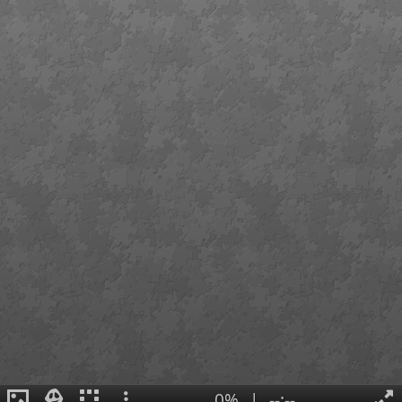
0%
|
--:--