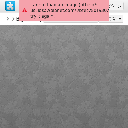
Cannot load an image (https://sc-
サインアップ
ログイン
us.jigsawplanet.com/i/bfec75019307a80100a
try it again.
edikorz
Bądź bezpieczny w Internecie!
Edyta Korzeniowska
12
別のピース数でプレイ
共有