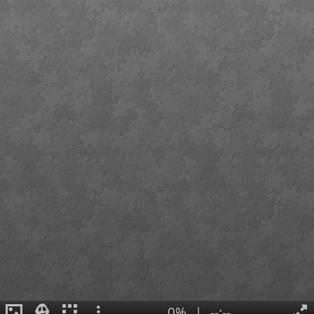
0%
|
--:--