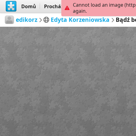
Cannot load an image (http
Domů
Procházet
Vytvořit
again.
edikorz
Edyta Korzeniowska
Bądź b