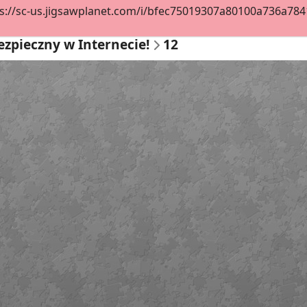
s://sc-us.jigsawplanet.com/i/bfec75019307a80100a736a78413
ezpieczny w Internecie!
12