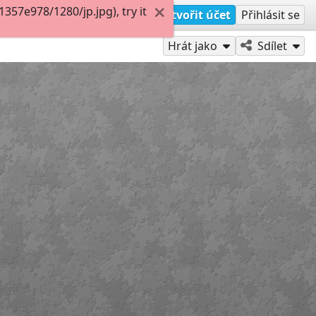
57e978/1280/jp.jpg), try it
Vytvořit účet
Přihlásit se
Hrát jako
Sdílet