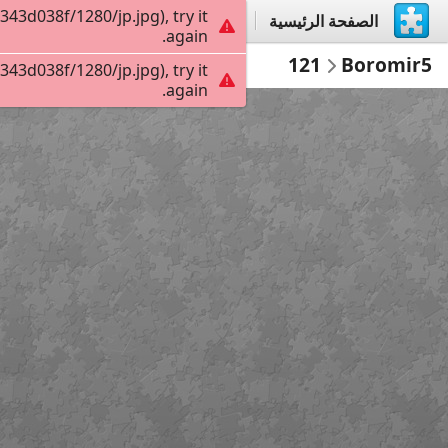
3d038f/1280/jp.jpg), try it
الصفحة الرئيسية
إستكشاف
إنشاء
again.
121
Boromir5
3d038f/1280/jp.jpg), try it
again.