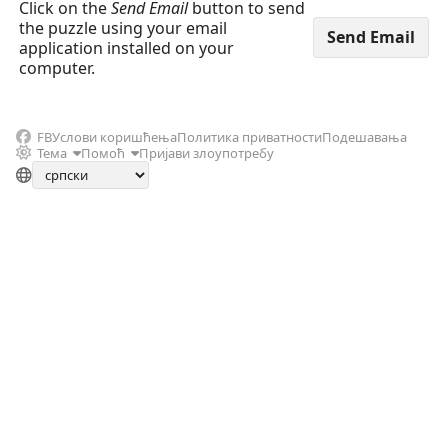
Click on the
Send Email
button to send
the puzzle using your email
application installed on your
computer.
FB
Услови коришћења
Политика приватности
Подешавања
Тема
Помоћ
Пријави злоупотребу