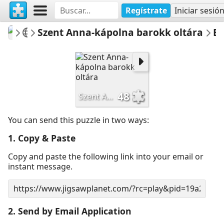
Regístrate
Iniciar sesió
VMKHelyismeret
A barokk jegyében
Szent Anna-kápolna barokk oltára
Email Pu
48
Szent Anna-kápolna barokk oltára
You can send this puzzle in two ways:
1. Copy & Paste
Copy and paste the following link into your email or
instant message.
2. Send by Email Application