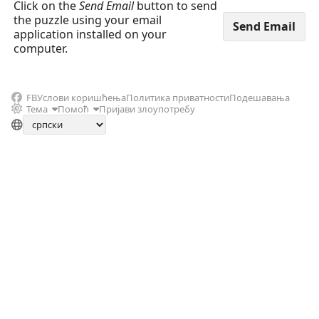
Click on the
Send Email
button to send
the puzzle using your email
application installed on your
computer.
FB
Услови коришћења
Политика приватности
Подешавања
Тема
Помоћ
Пријави злоупотребу