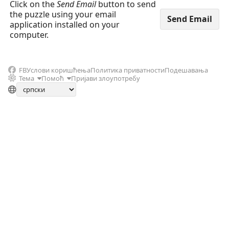
Click on the
Send Email
button to send
the puzzle using your email
application installed on your
computer.
FB
Услови коришћења
Политика приватности
Подешавања
Тема
Помоћ
Пријави злоупотребу