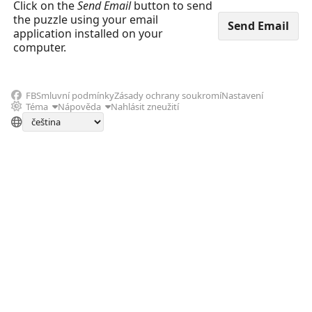
Click on the
Send Email
button to send
the puzzle using your email
application installed on your
computer.
FB
Smluvní podmínky
Zásady ochrany soukromí
Nastavení
Téma
Nápověda
Nahlásit zneužití