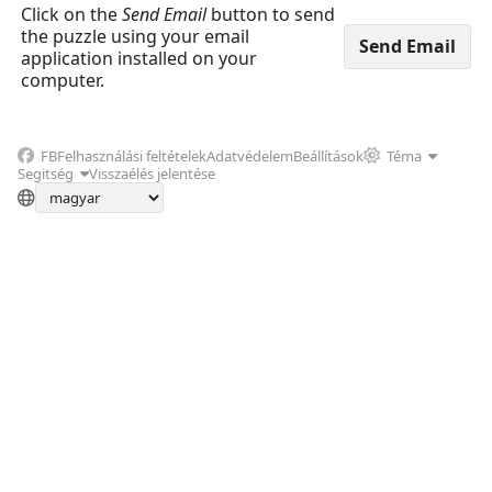
Click on the
Send Email
button to send
the puzzle using your email
application installed on your
computer.
FB
Felhasználási feltételek
Adatvédelem
Beállítások
Téma
Segitség
Visszaélés jelentése