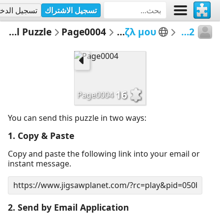
تسجيل الاشتراك
تسجيل الدخ
Email Puzzle
Page0004
Τα παζλ μου
rena2
16
Page0004
You can send this puzzle in two ways:
1. Copy & Paste
Copy and paste the following link into your email or
instant message.
2. Send by Email Application