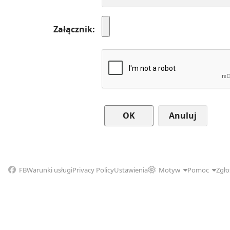
Załącznik
Anuluj
FB
Warunki usługi
Privacy Policy
Ustawienia
Motyw
Pomoc
Zgło