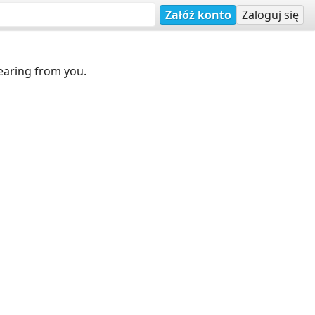
Załóż konto
Zaloguj się
earing from you.