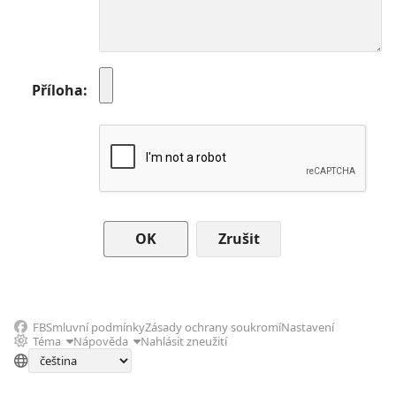
Příloha
Zrušit
FB
Smluvní podmínky
Zásady ochrany soukromí
Nastavení
Téma
Nápověda
Nahlásit zneužití