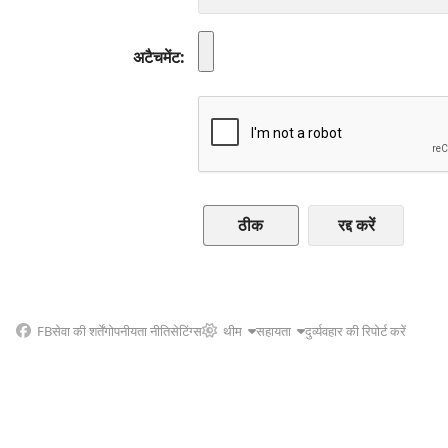
अटैचमेंट
रद्द करें
FB
सेवा की शर्तें
गोपनीयता नीति
सेटिंग्स
थीम
सहायता
दुर्व्यवहार की रिपोर्ट करें