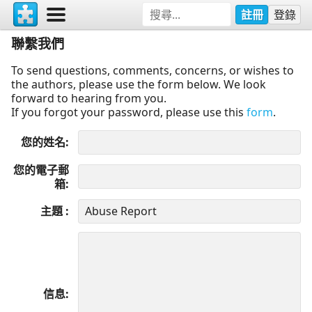
註冊
登錄
聯繫我們
To send questions, comments, concerns, or wishes to
the authors, please use the form below. We look
forward to hearing from you.
If you forgot your password, please use this
form
.
您的姓名
您的電子郵
箱
主題
信息